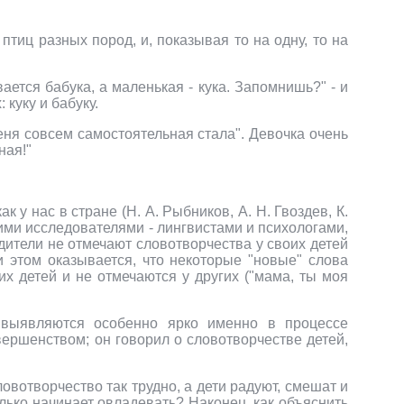
птиц разных пород, и, показывая то на одну, то на
ается бабука, а маленькая - кука. Запомнишь?" - и
куку и бабуку.
еня совсем самостоятельная стала". Девочка очень
ная!"
ак у нас в стране (Н. А. Рыбников, А. Н. Гвоздев, К.
ногими исследователями - лингвистами и психологами,
ители не отмечают словотворчества у своих детей
ри этом оказывается, что некоторые "новые" слова
их детей и не отмечаются у других ("мама, ты моя
е выявляются особенно ярко именно в процессе
вершенством; он говорил о словотворчестве детей,
вотворчество так трудно, а дети радуют, смешат и
лько начинает овладевать? Наконец, как объяснить