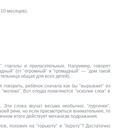
 10 месяцев).
" глаголы и прилагательные. Например, говорят
омадный" (от "огромный" и "громадный" — "дом такой
ательница общая для всех детей).
ая говорить, ребёнок сначала как бы "вырывает" из
 "молоко". Вот откуда появляются "осколки слов" в
Эти слова звучат весьма необычно: "пургинки",
своей речи, но если присмотреться внимательнее, то
нечном итоге действует механизм подражания.
ов, похожих на "горькоту" и "буроту"? Достаточно