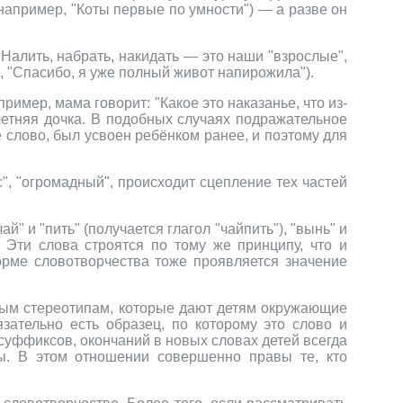
(например, "Коты первые по умности") — а разве он
Налить, набрать, накидать — это наши "взрослые",
, "Спасибо, я уже полный живот напирожила").
имер, мама говорит: "Какое это наказанье, что из-
илетняя дочка. В подобных случаях подражательное
 слово, был усвоен ребёнком ранее, и поэтому для
с", "огромадный", происходит сцепление тех частей
" и "пить" (получается глагол "чайпить"), "вынь" и
. Эти слова строятся по тому же принципу, что и
форме словотворчества тоже проявляется значение
евым стереотипам, которые дают детям окружающие
зательно есть образец, по которому это слово и
суффиксов, окончаний в новых словах детей всегда
ны. В этом отношении совершенно правы те, кто