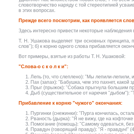
словотворчество наряду с той стереотипией усва
в этих вопросах.
Прежде всего посмотрим, как проявляется сло
Здесь интересно привести некоторые наблюдения пс
Т. Н. Ушакова выделяет три основных принципа, п
слов"); б) к корню одного слова прибавляется оконч
Вот примеры, взятые из работы Т. Н. Ушаковой:
"Слова-о с к о л к и":
Лепь (то, что слеплено): "Мы лепили-лепили, и
Пах (запах): "Бабушка, чем это пахнет, какой з
Прыг (прыжок): "Собака прыгнула большим пры
Дыб (существительное от наречия "дыбом"): "Т
Прибавление к корню "чужого" окончания:
Пургинки (снежинки): "Пурга кончилась, остали
Рваность (дырка): "Я не вижу, где на кофточке 
Помогание (помощь): "Самому одеваться, без 
Правдун (говорящий правду): "Я - правдун!" (4