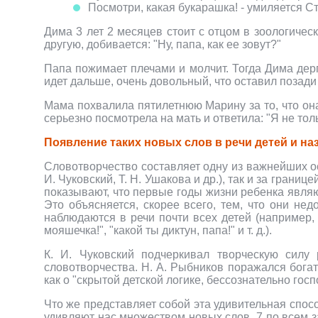
Посмотри, какая букарашка! - умиляется Ст
Дима 3 лет 2 месяцев стоит с отцом в зоологическ
другую, добивается: "Ну, папа, как ее зовут?"
Папа пожимает плечами и молчит. Тогда Дима дерга
идет дальше, очень довольный, что оставил позади 
Мама похвалила пятилетнюю Марину за то, что она
серьезно посмотрела на мать и ответила: "Я не то
Появление таких новых слов в речи детей и н
Словотворчество составляет одну из важнейших 
И. Чуковский, Т. Н. Ушакова и др.), так и за грани
показывают, что первые годы жизни ребенка явля
Это объясняется, скорее всего, тем, что они нед
наблюдаются в речи почти всех детей (например, 
мояшечка!", "какой ты диктун, папа!" и т. д.).
К. И. Чуковский подчеркивал творческую силу
словотворчества. Н. А. Рыбников поражался богат
как о "скрытой детской логике, бессознательно го
Что же представляет собой эта удивительная спос
удивляют нас множеством новых слов, 7 по всем з