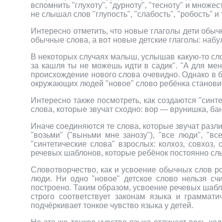
вспомнить "глухоту", "дурноту", "тесноту" и множ
не слышал слов "глупость", "слабость", "робость" и
Интересно отметить, что новые глаголы дети обыч
обычные слова, а вот новые детские глаголы: набу
В некоторых случаях малыш, услышав какую-то слов
за кашля ты не можешь идти в садик". "А для мен
происхождение нового слова очевидно. Однако в б
окружающих людей "новое" слово ребёнка станови
Интересно также посмотреть, как создаются "синте
слова, которые звучат сходно: вор — врунишка, б
Иначе соединяются те слова, которые звучат различ
"возьми" ("выньми мне занозу"), "все люди", "в
"синтетические слова" взрослых: колхоз, совхоз
речевых шаблонов, которые ребёнок постоянно сл
Словотворчество, как и усвоение обычных слов р
люди. Ни одно "новое" детское слово нельзя сч
построено. Таким образом, усвоение речевых шабл
строго соответствует законам языка и граммат
подчёркивает тонкое чувство языка у детей.