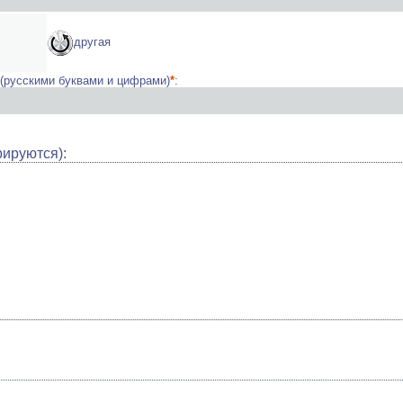
другая
 (русскими буквами и цифрами)
*
:
рируются):