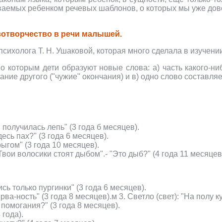
иваемых ребенком речевых шаблонов, о которых мы уже до
вотворчество в речи малышей.
ихолога Т. Н. Ушаковой, которая много сделала в изучени
о которым дети образуют новые слова: а) часть какого-ниб
ание другого ("чужие" окончания) и в) одно слово составляет
 получилась лепь" (3 года б месяцев).
десь пах?" (3 года 6 месяцев).
гом" (3 года 10 месяцев).
вои волосики стоят дыбом".- "Это дыб?" (4 года 11 месяцев
сь только пургинки" (3 года 6 месяцев).
рва-ность" (3 года 8 месяцев).м 3. Светло (свет): "На полу к
помогания?" (3 года 8 месяцев).
 года).