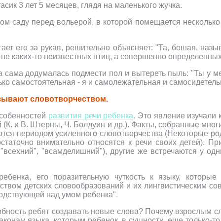
асик 3 лет 5 месяцев, глядя на маленького жучка.
ом саду перед вольерой, в которой помещается несколько 
ет его за рукав, решительно объясняет: "Та, бошая, назыв
не каких-то неизвестных птиц, а совершенно определенных: 
 сама додумалась подмести пол и вытереть пыль: "Ты у м
лько самостоятельная - я и самолежательная и самосидетель
азывают словотворчеством.
особенностей
развития речи ребенка
. Это явление изучали к
цей (К. и В. Штерны, Ч. Болдуин и др.). Факты, собранные м
ются периодом усиленного словотворчества (Некоторые род
остаточно внимательно относятся к речи своих детей). П
"всехний", "всамделишний"), другие же встречаются у одн
 ребенка, его поразительную чуткость к языку, которы
ством детских словообразований и их лингвистическим со
сподствующей над умом ребенка".
обность ребят создавать новые слова? Почему взрослым сло
аконам языка, которым ребенок, в сущности, еще только-то