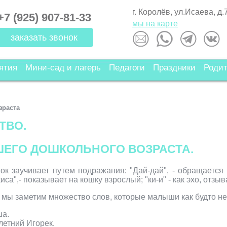
г. Королёв, ул.Исаева, д.
+7 (925) 907-81-33
мы на карте
заказать звонок
ятия
Мини-сад и лагерь
Педагоги
Праздники
Роди
зраста
ТВО.
ШЕГО ДОШКОЛЬНОГО ВОЗРАСТА.
ок заучивает путем подражания: "Дай-дай", - обращается 
киса",- показывает на кошку взрослый; "ки-и" - как эхо, отзы
 мы заметим множество слов, которые малыши как будто не 
ша.
летний Игорек.