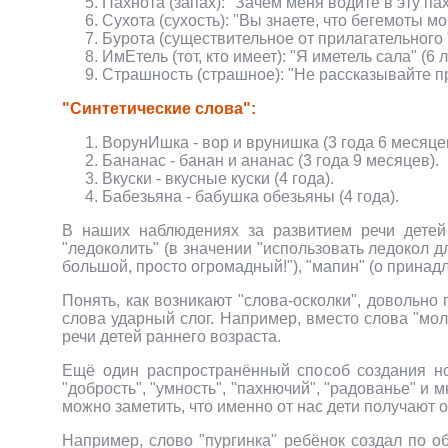
Пахнота (запах): "Зачем меня водите в эту пах
Сухота (сухость): "Вы знаете, что бегемоты мог
Бурота (существительное от прилагательного "
ИмЕтель (тот, кто имеет): "Я иметель сала" (6 л
Страшность (страшное): "Не рассказывайте пр
"Синтетические слова":
ВорунИшка - вор и врунишка (3 года 6 месяце
Бананас - банан и ананас (3 года 9 месяцев).
Вкуски - вкусные куски (4 года).
Бабезьяна - бабушка обезьяны (4 года).
В наших наблюдениях за развитием речи детей 
"ледоколить" (в значении "использовать ледокол дл
большой, просто огромадный!"), "мапин" (о принадл
Понять, как возникают "слова-осколки", довольно 
слова ударный слог. Например, вместо слова "моло
речи детей раннего возраста.
Ещё один распространённый способ создания но
"добрость", "умность", "пахнючий", "радованье" и 
можно заметить, что именно от нас дети получают 
Например, слово "пургинка" ребёнок создал по об