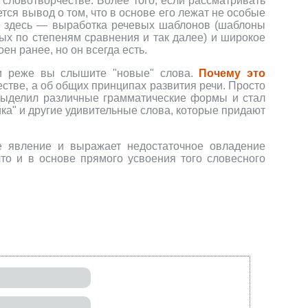
 словотворчестве. Более того, если рассматривать
тся вывод о том, что в основе его лежат не особые
зм здесь — выработка речевых шаблонов (шаблоны
х по степеням сравнения и так далее) и широкое
ен ранее, но он всегда есть.
е и реже вы слышите "новые" слова.
Почему это
естве, а об общих принципах развития речи. Просто
 выделил различные грамматические формы и стал
йка" и другие удивительные слова, которые придают
ое явление и выражает недостаточное овладение
то и в основе прямого усвоения того словесного