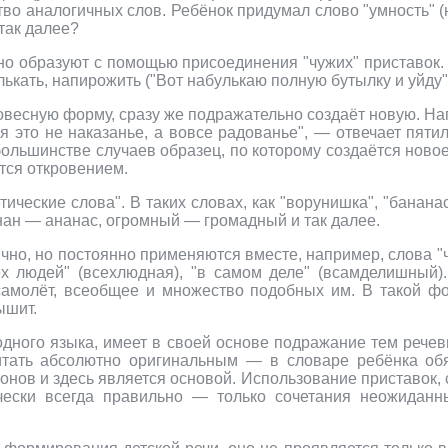
ество аналогичных слов. Ребёнок придумал слово "умность" 
 так далее?
но образуют с помощью присоединения "чужих" приставок. 
лькать, напирожить ("Вот набулькаю полную бутылку и уйду"
есную форму, сразу же подражательно создаёт новую. Напр
я это не наказанье, а вовсе радованье", — отвечает пят
ольшинстве случаев образец, по которому создаётся новое
тся откровением.
тические слова". В таких словах, как "ворунишка", "банана
анан — ананас, огромный — громадный и так далее.
но, но постоянно применяются вместе, например, слова "чай
сех людей" (всехлюдная), "в самом деле" (всамделишный)
, самолёт, всеобщее и множество подобных им. В такой 
ышит.
одного языка, имеет в своей основе подражание тем реч
итать абсолютно оригинальным — в словаре ребёнка обя
онов и здесь является основой. Использование приставок, 
ически всегда правильно — только сочетания неожидан