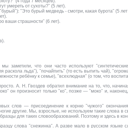
ноту?" {4 года 7 месяцев).
ут умереть от сухоты?" (5 лет).
бурый"): "Это бурый медведь - смотри, какая бурота" (5 лет
ет).
о ваши страшности" (6 лет).
в).
мы заметили, что они часто используют "синтетические
я раскола льда"), "почайпить" (то есть выпить чай), "огр
ежности ребёнку к семье), "всехлюдная" (о том, что воспит
просто. А. Н. Гвоздев обратил внимание на то, что, начин
ко" он произносит только "ко", позже — "моко" и, наконец,
вых слов — присоединение к корню "чужого" окончания. 
многие другие. Мы, взрослые, не используем такие слова в 
образцы для таких словообразований. Поэтому и здесь в ко
разцу слова "снежинка". А разве мало в русском языке сл