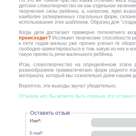
Но это же тонкое чувство языка отличает весь хо
детское словотворчество не как отдельное явление
творческие силы ребёнка, а, напротив, ярко вы
наиболее затверженных глагольных форм, склоне
использование этих шаблонов. Образец для "создан
Когда дети достигают примерно пятилетнего во
происходит?
Иссякают творческие способности ре
к пяти годам малыш уже прочно усвоил те оборо
свободно ориентироваться в том, какую из них и к
такую прелесть речи маленького ребёнка.
Итак, словотворчество на определённом этапе 
разнообразием грамматических форм родного язы
материала, который мы сознательно даем нашим д
Вероятно, эти выводы звучат убедительно.
Отзывов нет. Вы можете быть первым, кто оставил 
Оставить отзыв
Имя
*
:
E-mail
*
: