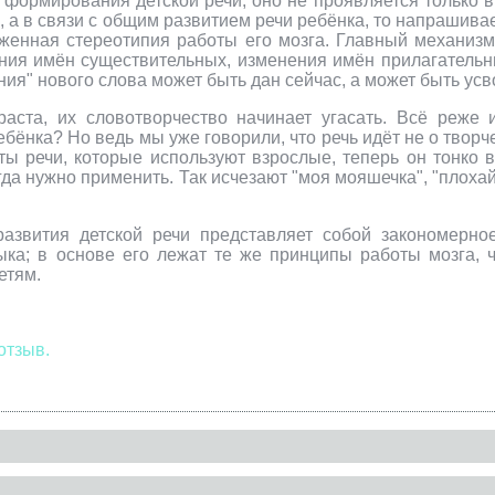
д формирования детской речи, оно не проявляется только в
, а в связи с общим развитием речи ребёнка, то напрашивае
раженная стереотипия работы его мозга. Главный механи
ния имён существительных, изменения имён прилагательны
ия" нового слова может быть дан сейчас, а может быть усво
зраста, их словотворчество начинает угасать. Всё реж
бёнка? Но ведь мы уже говорили, что речь идёт не о творч
ты речи, которые используют взрослые, теперь он тонко
огда нужно применить. Так исчезают "моя мояшечка", "плоха
развития детской речи представляет собой закономерн
ка; в основе его лежат те же принципы работы мозга, ч
етям.
отзыв.