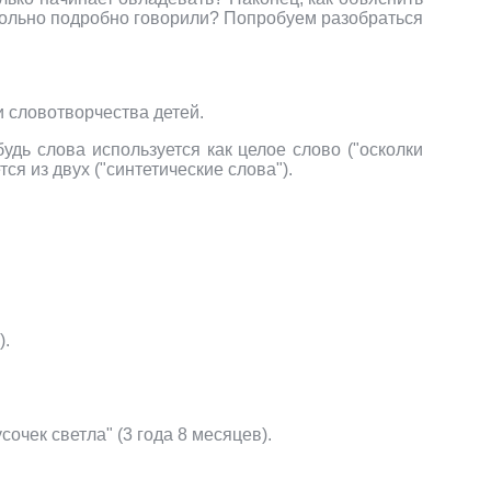
вольно подробно говорили? Попробуем разобраться
и словотворчества детей.
удь слова используется как целое слово ("осколки
ся из двух ("синтетические слова").
).
усочек светла" (3 года 8 месяцев).