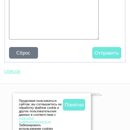
Сброс
Отправить
список
© 2005-
Детский центр «СОЛНЫШКО»
Продолжая пользоваться
+7 (925) 907-81-33
Понятно
сайтом, вы соглашаетесь на
обработку файлов cookie и
других пользовательских
данных в соответствии с
политикой
конфиденциальности
.
Заблокировать
г. Королёв, ул.Исаева, д.7
использование cookies