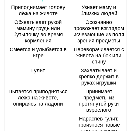
Приподнимает голову
Узнает маму и
лёжа на животе
близких людей
Обхватывает рукой
Осознанно
мамину грудь или
провожает взглядом
бутылочку во время
исчезающие из поля
кормления
зрения предметы
Смеется и улыбается в
Переворачивается с
игре
живота на бок или
спину
Гулит
Захватывает и
крепко держит в
руках игрушки
Пытается приподняться
Принимает
лёжа на животе,
предметы из
опираясь на ладони
протянутой руки
взрослого
Нараспев гулит,
произнося новые
для него звуки